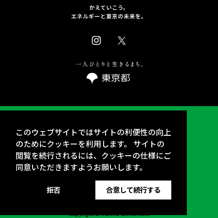
かえていこう。
エネルギーと東京の未来を。
お問い合わせ
このウェブサイトではサイトの利便性の向上
プライバシーポリシー
のためにクッキーを利用します。 サイトの
閲覧を続行されるには、クッキーの仕様にご
サイトポリシー
同意いただきますようお願いします。
SNSアカウント運用ポリシー
TOKYO GX ACTION2026実行委員会
拒否
合意して続行する
Copyright © TOKYO GX ACTION