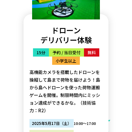
ドローン
デリバリー体験
15分
予約 / 当日受付
無料
小学生以上
高機能カメラを搭載したドローンを
操縦して島まで荷物を届けよう！島
から島へドローンを使った荷物運搬
ゲームを開催。制限時間内にミッシ
ョン達成ができるかな。（技術協
力：R2）
10:00～17:00
2025年5月17日（土）