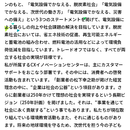
ンのもと、「電気設備でかなえる、脱炭素社会」「電気設備
でかなえる、次世代の働き方」「電気設備でかなえる、災害
への備え」という3つのステートメントを掲げて、電気設備に
よる暮らしの向上や社会課題の解決を目指しています。脱炭
素社会においては、省エネ技術の促進、再生可能エネルギー
と蓄電池の組み合わせ、燃料電池の活用などによって環境負
荷低減を目指しています。トレードオフではなく、すべてが両
立する社会の実現が目標です。
私が所属するCXイノベーションセンターは、主にカスタマー
サポートをおこなう部署です。その中には、消費者への啓発
活動も含まれています。「創業者の松下幸之助が掲げた経営
理念の中に、“企業は社会の公器”という項目があります。さ
らに創業者は250年かけて理想の社会を実現するという長期ビ
ジョン（250年計画）を掲げました。それは、“事業を通じて
社会に永く貢献する”という事でもあります。私たちが現在取
り組んでいる環境教育活動もまた、それに通じるものがあり
ます。将来の地球環境を守るため、次世代を担う今の子ども